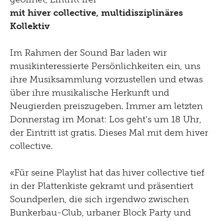
Gehen
Bistro
mit hiver collective, multidisziplinäres
Newsletter
Lernen
Kollektiv
Menu
Shop
Kultur Inklusiv
Im Rahmen der Sound Bar laden wir
Picknick
musikinteressierte Persönlichkeiten ein, uns
Brunch
ihre Musiksammlung vorzustellen und etwas
über ihre musikalische Herkunft und
Kontakt
Neugierden preiszugeben. Immer am letzten
Donnerstag im Monat: Los geht's um 18 Uhr,
Late Thursday Menu
der Eintritt ist gratis. Dieses Mal mit dem hiver
collective.
«Für seine Playlist hat das hiver collective tief
in der Plattenkiste gekramt und präsentiert
Soundperlen, die sich irgendwo zwischen
Bunkerbau-Club, urbaner Block Party und