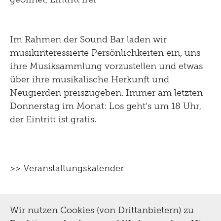
& Restaurierung
für Erwachsene
Biografie
Im Rahmen der Sound Bar laden wir
für Kinder und Familien
Digital
musikinteressierte Persönlichkeiten ein, uns
Sammlung
Tutorials
ihre Musiksammlung vorzustellen und etwas
Multimediaguide
Bibliothek Dokumentation
Presse
über ihre musikalische Herkunft und
Projekte
Neugierden preiszugeben. Immer am letzten
Tinguely@Home
Restaurierung
Donnerstag im Monat: Los geht's um 18 Uhr,
Sommerferien Workshop
Pressematerial
Radio Tinguely
Inklusiv
der Eintritt ist gratis.
Schauatelier
Optomat
Kontakt
Machine Builder
Konferenz
Hören
Parcours Rundgänge
Impressum
Tinguely Studies
>> Veranstaltungskalender
Sehen
Tinguely on the Road
Datenschutz
Tinguely100
Gehen
Bistro
Newsletter
Wir nutzen Cookies (von Drittanbietern) zu
Lernen