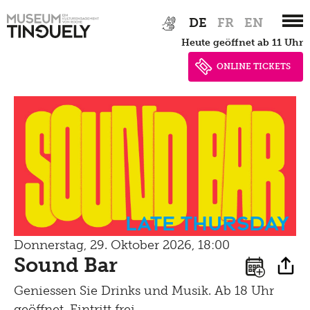
Zur
Skip
Übersicht
DE
FR
EN
Hauptnavigation
to
heute geöffnet ab 11 Uhr
Archiv
springen
main
content
ONLINE TICKETS
Veranstaltungen
Archiv
Vermittlung,
Führungen,
Late Thursday
Workshops
Donnerstag, 29. Oktober 2026, 18:00
Sound Bar
Führungen
Tinguely, Sammlung
Geniessen Sie Drinks und Musik. Ab 18 Uhr
für Schulen
geöffnet, Eintritt frei