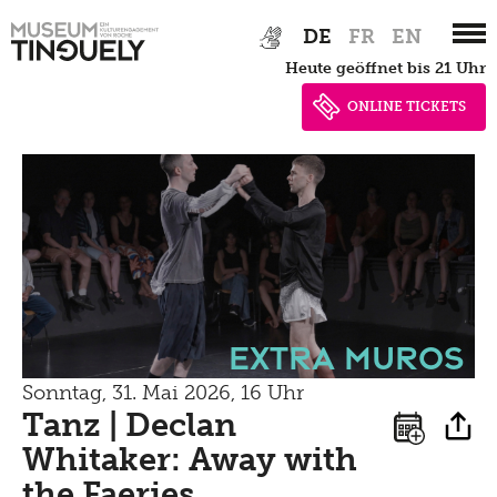
Zur
Skip
DE
FR
EN
Hauptnavigation
to
heute geöffnet bis 21 Uhr
springen
main
content
ONLINE TICKETS
Extra Muros
Sonntag, 31. Mai 2026, 16 Uhr
Tanz | Declan
Whitaker: Away with
the Faeries