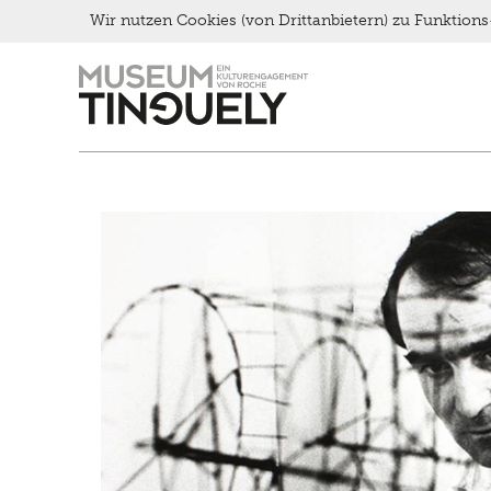
Late Thursday Menu
Wir nutzen Cookies (von Drittanbietern) zu Funktio
Zur
Skip
Hauptnavigation
to
springen
main
content