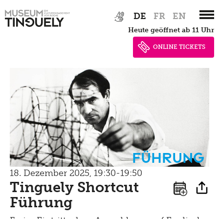
Zur
Skip
Late Thursday Menu
DE
FR
EN
Hauptnavigation
to
heute geöffnet ab 11 Uhr
springen
main
content
ONLINE TICKETS
Führung
18. Dezember 2025, 19:30-19:50
Tinguely Shortcut
Führung