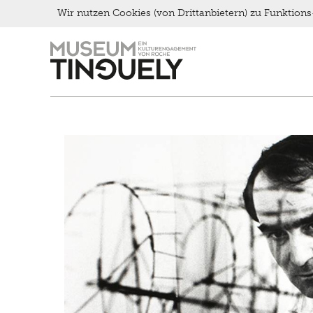
Late Thursday Menu
Wir nutzen Cookies (von Drittanbietern) zu Funktio
Zur
Skip
Hauptnavigation
to
springen
main
content