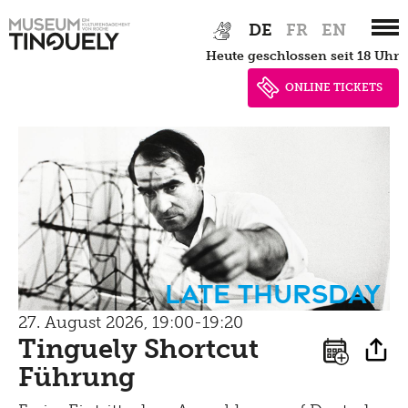
Zur
Skip
Late Thursday Menu
DE
FR
EN
Hauptnavigation
to
heute geschlossen seit 18 Uhr
springen
main
content
ONLINE TICKETS
Late Thursday
27. August 2026, 19:00-19:20
Tinguely Shortcut
Führung