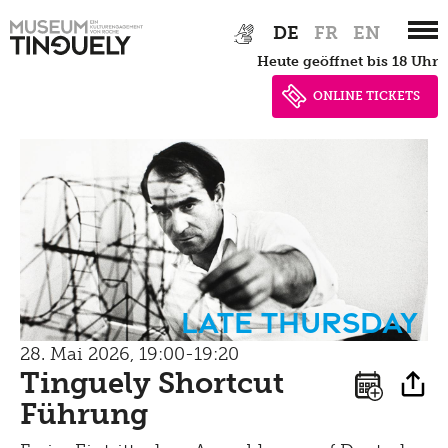
Zur
Skip
Late Thursday Menu
DE
FR
EN
Hauptnavigation
to
heute geöffnet bis 18 Uhr
springen
main
content
ONLINE TICKETS
Late Thursday
28. Mai 2026, 19:00-19:20
Tinguely Shortcut
Führung