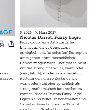
sage
5. 2026 - 7. März 2027
Nicolas Darrot. Fuzzy Logic
Fuzzy-Logik, eine Art künstliche
Intelligenz, die es Computern
ermöglicht, mit "unscharfen" Konzepten
umzugehen, ahmt menschliches
Denkvermögen nach. Hier gibt es nicht
nur das streng binäre 1 (ja, wahr) oder 0
(nein, falsch), sondern sie arbeitet mit
e des
Abstufungen, um so Zustände wie
mskasse.
warm oder kühl eher sprachlich als
streng mathematisch beschreiben zu
können. Nicolas Darrots Fuzzy Logic-
Figuren sind voller Unsicherheiten und
Gemütsschwankungen, ihr Tanz ist
spontan, ihr Spiel ist komplex, ihr