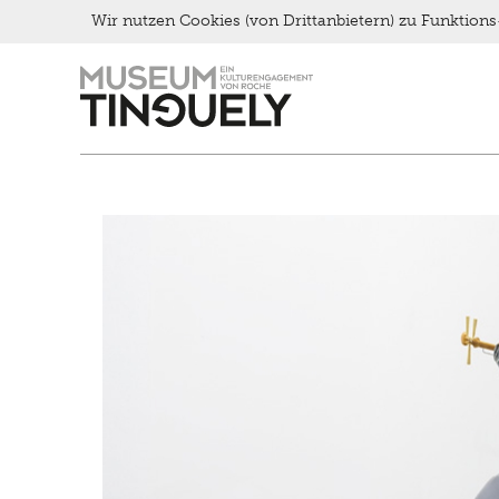
Late Thursday Menu
Wir nutzen Cookies (von Drittanbietern) zu Funktio
Zur
Skip
Hauptnavigation
to
springen
main
content