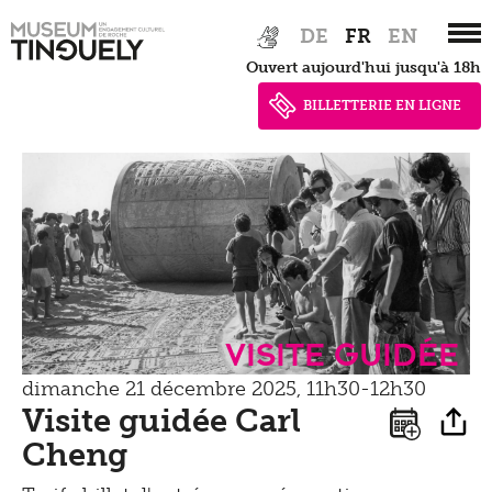
Newsletter
Tinguely on the Road
Zur
Skip
DE
FR
EN
Tinguely Studies
Voir
Hauptnavigation
to
Presse
Ouvert aujourd'hui jusqu'à 18h
springen
main
Tinguely100
Marcher
content
BILLETTERIE EN LIGNE
Documents de presse
Apprendre
Shop
Contact
Kultur Inklusiv
Entendre
Visite guidée
dimanche 21 décembre 2025, 11h30-12h30
Visite guidée Carl
Cheng