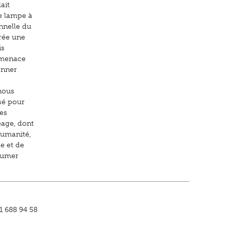
ait
ne lampe à
nnelle du
rée une
is
t menace
onner
 nous
isé pour
des
eage, dont
humanité,
e et de
nsumer
↑
61 688 94 58