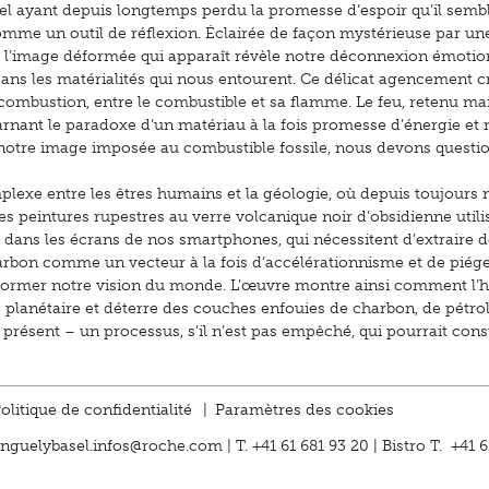
el ayant depuis longtemps perdu la promesse d’espoir qu’il sembl
comme un outil de réflexion. Éclairée de façon mystérieuse par u
e, l’image déformée qui apparaît révèle notre déconnexion émotio
ans les matérialités qui nous entourent. Ce délicat agencement c
a combustion, entre le combustible et sa flamme. Le feu, retenu ma
arnant le paradoxe d’un matériau à la fois promesse d’énergie e
e notre image imposée au combustible fossile, nous devons questi
mplexe entre les êtres humains et la géologie, où depuis toujours
es peintures rupestres au verre volcanique noir d’obsidienne util
 dans les écrans de nos smartphones, qui nécessitent d’extraire 
arbon comme un vecteur à la fois d’accélérationnisme et de piég
ormer notre vision du monde. L’œuvre montre ainsi comment l’
 planétaire et déterre des couches enfouies de charbon, de pétrol
e présent – un processus, s’il n’est pas empêché, qui pourrait co
olitique de confidentialité
|
Paramètres des cookies
inguelybasel.
infos@roche.
com
| T. +41 61 681 93 20 | Bistro T. +41 