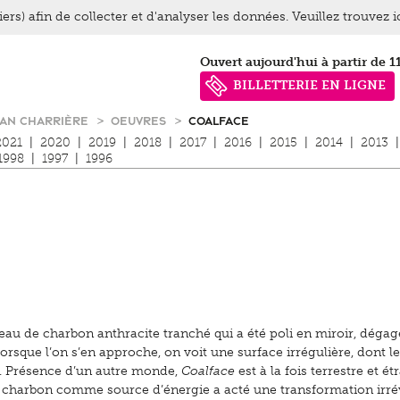
ers) afin de collecter et d'analyser les données. Veuillez trouvez 
Ouvert aujourd'hui à partir de 1
BILLETTERIE EN LIGNE
IAN CHARRIÈRE
OEUVRES
COALFACE
2021
|
2020
|
2019
|
2018
|
2017
|
2016
|
2015
|
2014
|
2013
|
1998
|
1997
|
1996
eau de charbon anthracite tranché qui a été poli en miroir, déga
rsque l’on s’en approche, on voit une surface irrégulière, dont l
é. Présence d’un autre monde,
Coalface
est à la fois terrestre et ét
 charbon comme source d’énergie a acté une transformation irré