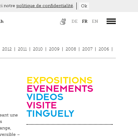
ici notre
politique de confidentialité
.
Ok
1h
DE
FR
EN
2012
|
2011
|
2010
|
2009
|
2008
|
2007
|
2006
|
Expositions
evenements
videos
Visite
Tinguely
geant une
es
range,
versible –