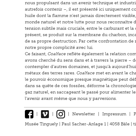
nous propulsant dans un avenir technique et industri
autrefois contenir –, il est présenté ici uniquement 
huile dont la flamme n’est jamais directement visibl
monde naturel et notre lutte pour nous reconnaître d
tension subtile mais cruciale, entre le carburant et l
présent, se produit sur la membrane du charbon, inc
de sa propre destruction. Par cette confrontation d
notre propre complicité avec lui.
Ce faisant,
Coalface
reflète également la relation co
avons cherché du sens dans et à travers la pierre – d
contempler d’autres domaines, et jusqu’à aujourd’hui
métaux des terres rares.
Coalface
met en avant le ch
le pouvoir économique presque magnétique peut déf
dans sa quête de ces fossiles, déforme la chronologie
gaz naturel, en saccageant le passé pour alimenter l
l’avenir avant même que nous y parvenions.
|
|
|
Newsletter
|
Impressum
|
P
Musée Tinguely | Paul Sacher-Anlage 1 | 4058 Bâle |
t