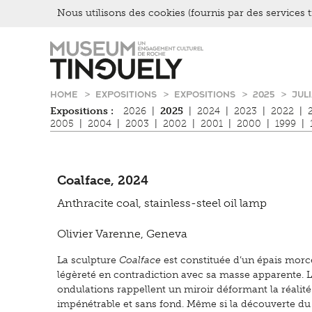
Kultur Inklusiv
Nous utilisons des cookies (fournis par des services ti
Entendre
Zur
Skip
Hauptnavigation
to
springen
main
content
HOME
EXPOSITIONS
EXPOSITIONS
2025
JUL
Expositions :
2026
|
2025
|
2024
|
2023
|
2022
|
2005
|
2004
|
2003
|
2002
|
2001
|
2000
|
1999
|
Coalface, 2024
Anthracite coal, stainless-steel oil lamp
Olivier Varenne, Geneva
La sculpture
Coalface
est constituée d’un épais morc
légèreté en contradiction avec sa masse apparente. Lo
ondulations rappellent un miroir déformant la réalit
impénétrable et sans fond. Même si la découverte du