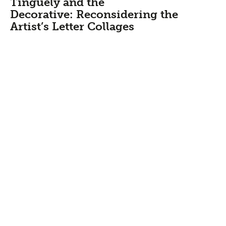
Tinguely and the
Decorative: Reconsidering the
Artist’s Letter Collages
Anne Röhl
Institut Materialität in Kunst und
Kultur, Hochschule der Künste Bern