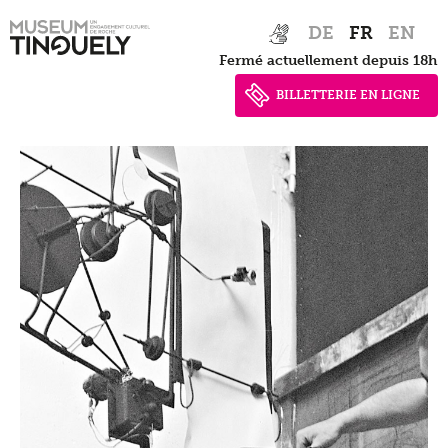
Zur
Skip
DE
FR
EN
Hauptnavigation
to
Fermé actuellement depuis 18h
springen
main
content
BILLETTERIE EN LIGNE