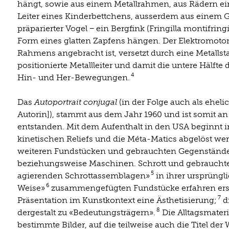
hängt, sowie aus einem Metallrahmen, aus Rädern e
Leiter eines Kinderbettchens, ausserdem aus einem 
präparierter Vogel − ein Bergfink (Fringilla montifri
Form eines glatten Zapfens hängen. Der Elektromotor
Rahmens angebracht ist, versetzt durch eine Metallst
positionierte Metallleiter und damit die untere Hälfte 
4
Hin- und Her-Bewegungen.
Das
Autoportrait conjugal
(in der Folge auch als eheli
Autorin]), stammt aus dem Jahr 1960 und ist somit an
entstanden. Mit dem Aufenthalt in den USA beginnt in
kinetischen Reliefs und die Méta-Matics abgelöst wer
weiteren Fundstücken und gebrauchten Gegenstände
beziehungsweise Maschinen. Schrott und gebrauchte 
5
agierenden Schrottassemblagen»
in ihrer ursprüngl
6
Weise»
zusammengefügten Fundstücke erfahren erst
7
Präsentation im Kunstkontext eine Ästhetisierung;
d
8
dergestalt zu «Bedeutungsträgern».
Die Alltagsmater
bestimmte Bilder, auf die teilweise auch die Titel der