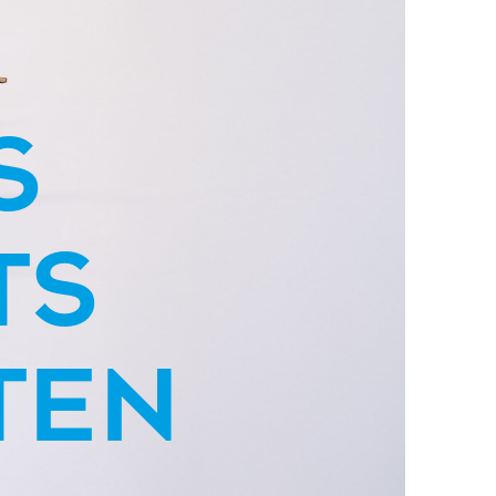
s
ts
ten