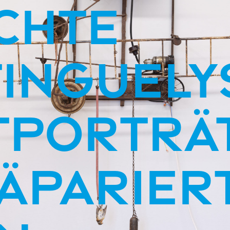
chte
Tinguely
tporträ
räparier