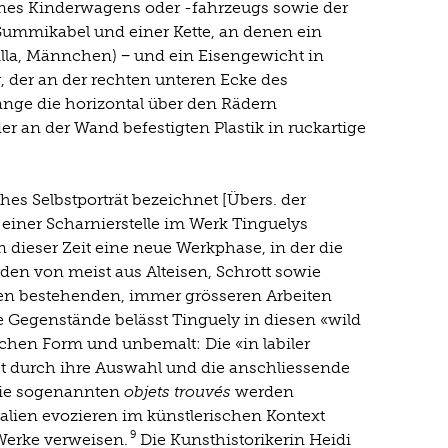
ines Kinderwagens oder -fahrzeugs sowie der
Gummikabel und einer Kette, an denen ein
ngilla, Männchen) − und ein Eisengewicht in
, der an der rechten unteren Ecke des
ange die horizontal über den Rädern
der an der Wand befestigten Plastik in ruckartige
ches Selbstporträt bezeichnet [Übers. der
 einer Scharnierstelle im Werk Tinguelys
 dieser Zeit eine neue Werkphase, in der die
den von meist aus Alteisen, Schrott sowie
n bestehenden, immer grösseren Arbeiten
Gegenstände belässt Tinguely in diesen «wild
ichen Form und unbemalt: Die «in labiler
 durch ihre Auswahl und die anschliessende
ie sogenannten
objets trouvés
werden
ialien evozieren im künstlerischen Kontext
9
 Werke verweisen.
Die Kunsthistorikerin Heidi