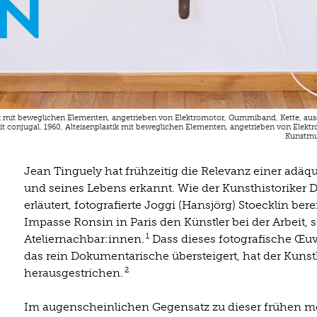
n
stik mit beweglichen Elementen, angetrieben von Elektromotor, Gummiband, Kette, au
rait conjugal, 1960, Alteisenplastik mit beweglichen Elementen, angetrieben von Elek
Kunstmus
Jean Tinguely hat frühzeitig die Relevanz einer adäq
und seines Lebens erkannt. Wie der Kunsthistoriker D
erläutert, fotografierte Joggi (Hansjörg) Stoecklin ber
Impasse Ronsin in Paris den Künstler bei der Arbeit,
1
Ateliernachbar:innen.
Dass dieses fotografische Œuvr
das rein Dokumentarische übersteigert, hat der Kunst
2
herausgestrichen.
Im augenscheinlichen Gegensatz zu dieser frühen me