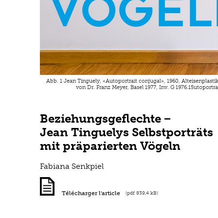
Vögel
Abb. 1 Jean Tinguely, «Autoportrait conjugal», 1960, Alteisenpla
von Dr. Franz Meyer, Basel 1977, Inv. G 1976.15utoport
Beziehungsgeflechte −
Jean Tinguelys Selbstporträts
mit präparierten Vögeln
Fabiana Senkpiel
Télécharger l'article
(pdf 839,4 kB)