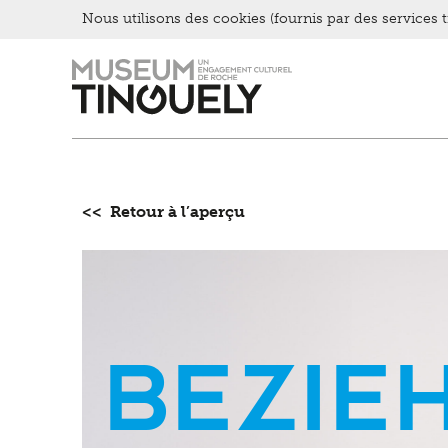
Nous utilisons des cookies (fournis par des services ti
Zur
Skip
Hauptnavigation
to
springen
main
content
<< Retour à l’aperçu
Bezie