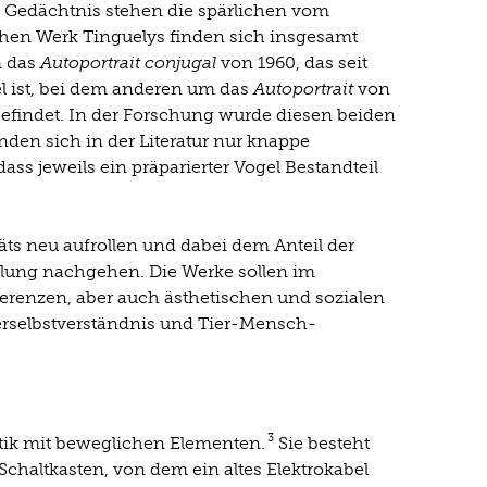
n Gedächtnis stehen die spärlichen vom
schen Werk Tinguelys finden sich insgesamt
m das
Autoportrait conjugal
von 1960, das seit
l ist, bei dem anderen um das
Autoportrait
von
befindet. In der Forschung wurde diesen beiden
den sich in der Literatur nur knappe
ss jeweils ein präparierter Vogel Bestandteil
äts neu aufrollen und dabei dem Anteil der
ellung nachgehen. Die Werke sollen im
ferenzen, aber auch ästhetischen und sozialen
rselbstverständnis und Tier-Mensch-
3
astik mit beweglichen Elementen.
Sie besteht
chaltkasten, von dem ein altes Elektrokabel