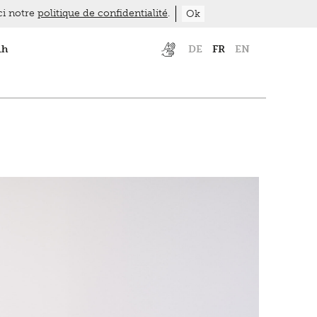
ici notre
politique de confidentialité
.
Ok
1h
DE
FR
EN