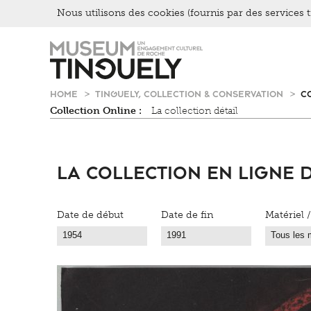
Nous utilisons des cookies (fournis par des services ti
Zur
Skip
Hauptnavigation
to
springen
main
content
HOME
TINGUELY, COLLECTION & CONSERVATION
C
Collection Online :
La collection détail
La collection en Ligne 
Date de début
Date de fin
Matériel 