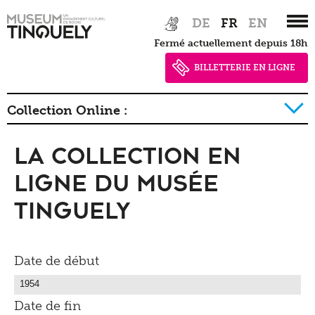
Zur
Skip
DE
FR
EN
Hauptnavigation
to
Fermé actuellement depuis 18h
springen
main
content
BILLETTERIE EN LIGNE
Collection Online :
La collection en
La collection détail
Ligne du Musée
Tinguely
Date de début
Date de fin