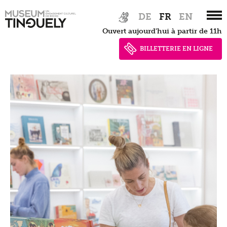
Zur
Skip
DE
FR
EN
Hauptnavigation
to
Ouvert aujourd'hui à partir de 11h
springen
main
content
BILLETTERIE EN LIGNE