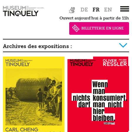
Zur
Skip
DE
FR
EN
Hauptnavigation
to
Ouvert aujourd'hui à partir de 11h
springen
main
content
BILLETTERIE EN LIGNE
Archives des expositions :
2026
2025
2024
2023
2022
2021
2020