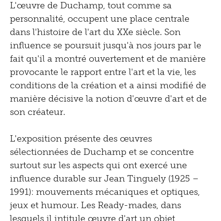
L'œuvre de Duchamp, tout comme sa
2019
personnalité, occupent une place centrale
2018
dans l'histoire de l'art du XXe siècle. Son
influence se poursuit jusqu'à nos jours par le
2017
fait qu'il a montré ouvertement et de manière
2016
provocante le rapport entre l'art et la vie, les
conditions de la création et a ainsi modifié de
2015
manière décisive la notion d'œuvre d'art et de
2014
son créateur.
2013
L'exposition présente des œuvres
2012
sélectionnées de Duchamp et se concentre
surtout sur les aspects qui ont exercé une
2011
influence durable sur Jean Tinguely (1925 –
2010
1991): mouvements mécaniques et optiques,
2009
jeux et humour. Les Ready-mades, dans
lesquels il intitule œuvre d'art un objet