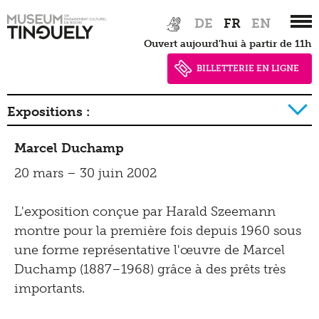
Zur
Skip
DE
FR
EN
Hauptnavigation
to
Ouvert aujourd'hui à partir de 11h
springen
main
content
BILLETTERIE EN LIGNE
Expositions :
2026
Marcel Duchamp
2025
20 mars – 30 juin 2002
2024
L'exposition conçue par Harald Szeemann
2023
montre pour la première fois depuis 1960 sous
une forme représentative l'œuvre de Marcel
2022
Duchamp (1887–1968) grâce à des prêts très
2021
importants.
2020