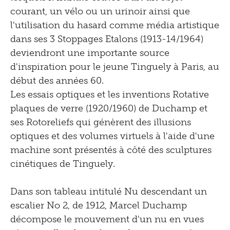
2008
courant, un vélo ou un urinoir ainsi que
2007
l'utilisation du hasard comme média artistique
dans ses 3 Stoppages Etalons (1913-14/1964)
2006
deviendront une importante source
2005
d'inspiration pour le jeune Tinguely à Paris, au
début des années 60.
2004
Les essais optiques et les inventions Rotative
2003
plaques de verre (1920/1960) de Duchamp et
ses Rotoreliefs qui génèrent des illusions
2002
optiques et des volumes virtuels à l'aide d'une
2001
machine sont présentés à côté des sculptures
2000
cinétiques de Tinguely.
1999
Dans son tableau intitulé Nu descendant un
1998
escalier No 2, de 1912, Marcel Duchamp
décompose le mouvement d'un nu en vues
1997