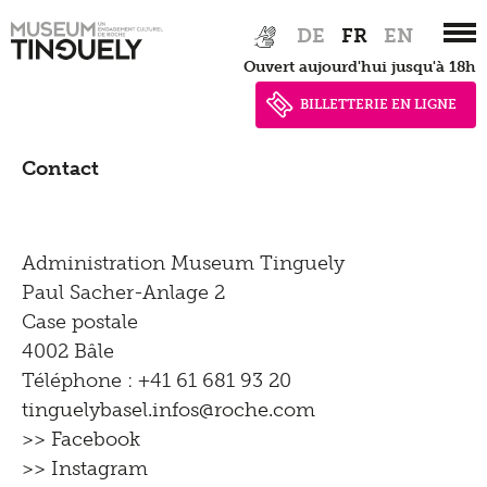
Zur
Skip
Conservation
pour adultes
DE
FR
EN
Hauptnavigation
to
Ouvert aujourd'hui jusqu'à 18h
springen
main
Activités pour les visiteurs
Biographie
Digital
content
handicapés
BILLETTERIE EN LIGNE
Tinguely Worldwide
Offre de loisir pour enfants et familles
Guide de l'exposition
Contact
Collection Online
Impressum |
Optomat
Tinguely@Home
Bibliothèque documentation
Politique de
Projects
Radio Tinguely
Administration Museum Tinguely
confidentialité
Restauration
Paul Sacher-Anlage 2
Tutoriels
Machine Builder
Case postale
Schauatelier
Politique de confidentialité
Parcours
4002 Bâle
Inclusif
Conférence
Téléphone : +41 61 681 93 20
Newsletter
Tinguely on the Road
tinguelybasel.
infos@roche.
com
Tinguely Studies
Voir
>> Facebook
Presse
>> Instagram
Tinguely100
Marcher