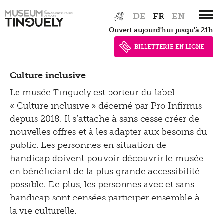
Tinguely Worldwide
Zur
Skip
Offre de loisir pour enfants et familles
DE
FR
EN
Hauptnavigation
to
Guide de l'exposition
Collection Online
Impressum |
Ouvert aujourd'hui jusqu'à 21h
springen
main
Optomat
Tinguely@Home
content
Bibliothèque documentation
Politique de
BILLETTERIE EN LIGNE
Projects
Radio Tinguely
confidentialité
Restauration
Culture inclusive
Tutoriels
Machine Builder
Schauatelier
Le musée Tinguely est porteur du label
Politique de confidentialité
Parcours
« Culture inclusive » décerné par Pro Infirmis
Inclusif
Conférence
depuis 2018. Il s’attache à sans cesse créer de
Newsletter
Tinguely on the Road
nouvelles offres et à les adapter aux besoins du
Tinguely Studies
Voir
public. Les personnes en situation de
Tinguely100
Marcher
handicap doivent pouvoir découvrir le musée
en bénéficiant de la plus grande accessibilité
Apprendre
possible. De plus, les personnes avec et sans
handicap sont censées participer ensemble à
Kultur Inklusiv
la vie culturelle.