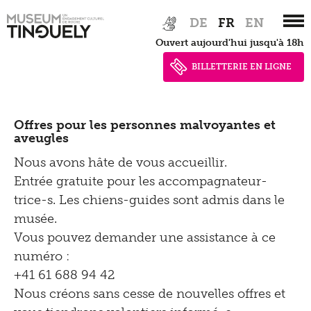
Zur
Skip
DE
FR
EN
Hauptnavigation
to
Ouvert aujourd'hui jusqu'à 18h
springen
main
content
BILLETTERIE EN LIGNE
Offres pour les personnes malvoyantes et
aveugles
Nous avons hâte de vous accueillir.
Entrée gratuite pour les accompagnateur-
trice-s. Les chiens-guides sont admis dans le
musée.
Vous pouvez demander une assistance à ce
numéro :
+41 61 688 94 42
Nous créons sans cesse de nouvelles offres et