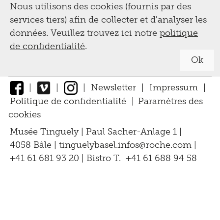
Archives
Nous utilisons des cookies (fournis par des
services tiers) afin de collecter et d'analyser les
Service
données. Veuillez trouvez ici notre
politique
de confidentialité
.
pédagogique,
Ok
visites guidées,
|
|
|
Newsletter
|
Impressum
|
ateliers
Politique de confidentialité
|
Paramètres des
cookies
↑
Visites guidées
Musée Tinguely | Paul Sacher-Anlage 1 |
Tinguely,
4058 Bâle |
tinguelybasel.
infos@roche.
com
|
pour les classes scolaires et les
Collection &
professeurs
+41 61 681 93 20 | Bistro T. +41 61 688 94 58
Conservation
pour adultes
Activités pour les visiteurs
Biographie
Digital
handicapés