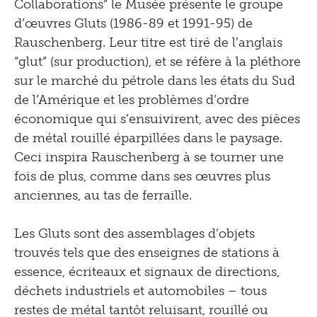
Collaborations“ le Musée présente le groupe
2019
d’œuvres Gluts (1986-89 et 1991-95) de
Rauschenberg. Leur titre est tiré de l’anglais
2018
“glut” (sur production), et se réfère à la pléthore
2017
sur le marché du pétrole dans les états du Sud
de l’Amérique et les problèmes d’ordre
2016
économique qui s’ensuivirent, avec des pièces
2015
de métal rouillé éparpillées dans le paysage.
2014
Ceci inspira Rauschenberg à se tourner une
fois de plus, comme dans ses œuvres plus
2013
anciennes, au tas de ferraille.
2012
Les Gluts sont des assemblages d’objets
2011
trouvés tels que des enseignes de stations à
2010
essence, écriteaux et signaux de directions,
déchets industriels et automobiles – tous
2009
restes de métal tantôt reluisant, rouillé ou