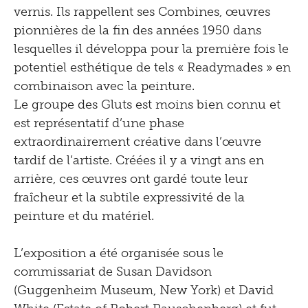
2008
vernis. Ils rappellent ses Combines, œuvres
pionnières de la fin des années 1950 dans
2007
lesquelles il développa pour la première fois le
2006
potentiel esthétique de tels « Readymades » en
2005
combinaison avec la peinture.
Le groupe des Gluts est moins bien connu et
2004
est représentatif d’une phase
2003
extraordinairement créative dans l’œuvre
tardif de l’artiste. Créées il y a vingt ans en
2002
arrière, ces œuvres ont gardé toute leur
2001
fraîcheur et la subtile expressivité de la
peinture et du matériel.
2000
1999
L’exposition a été organisée sous le
commissariat de Susan Davidson
1998
(Guggenheim Museum, New York) et David
1997