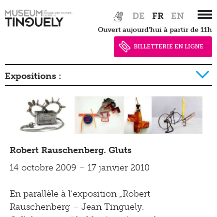
Zur
Skip
DE
FR
EN
Hauptnavigation
to
Ouvert aujourd'hui à partir de 11h
springen
main
content
BILLETTERIE EN LIGNE
Expositions :
2026
2025
2024
Robert Rauschenberg. Gluts
2023
14 octobre 2009 – 17 janvier 2010
2022
2021
En parallèle à l’exposition „Robert
Rauschenberg – Jean Tinguely.
2020