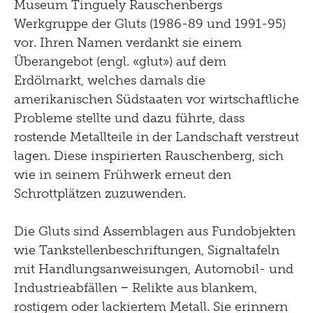
Museum Tinguely Rauschenbergs
2019
Werkgruppe der Gluts (1986-89 und 1991-95)
vor. Ihren Namen verdankt sie einem
2018
Überangebot (engl. «glut») auf dem
2017
Erdölmarkt, welches damals die
amerikanischen Südstaaten vor wirtschaftliche
2016
Probleme stellte und dazu führte, dass
2015
rostende Metallteile in der Landschaft verstreut
2014
lagen. Diese inspirierten Rauschenberg, sich
wie in seinem Frühwerk erneut den
2013
Schrottplätzen zuzuwenden.
2012
Die Gluts sind Assemblagen aus Fundobjekten
2011
wie Tankstellenbeschriftungen, Signaltafeln
2010
mit Handlungsanweisungen, Automobil- und
Industrieabfällen − Relikte aus blankem,
2009
rostigem oder lackiertem Metall. Sie erinnern