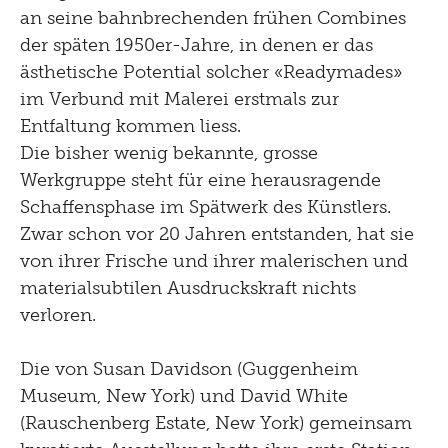
2008
an seine bahnbrechenden frühen Combines
der späten 1950er-Jahre, in denen er das
2007
ästhetische Potential solcher «Readymades»
2006
im Verbund mit Malerei erstmals zur
2005
Entfaltung kommen liess.
Die bisher wenig bekannte, grosse
2004
Werkgruppe steht für eine herausragende
2003
Schaffensphase im Spätwerk des Künstlers.
Zwar schon vor 20 Jahren entstanden, hat sie
2002
von ihrer Frische und ihrer malerischen und
2001
materialsubtilen Ausdruckskraft nichts
verloren.
2000
1999
Die von Susan Davidson (Guggenheim
Museum, New York) und David White
1998
(Rauschenberg Estate, New York) gemeinsam
1997