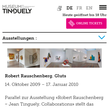
Zur
Skip
DE
FR
EN
Hauptnavigation
to
heute geöffnet bis 18 Uhr
springen
main
content
ONLINE TICKETS
Ausstellungen :
2026
2025
2024
Robert Rauschenberg. Gluts
2023
14. Oktober 2009 – 17. Januar 2010
2022
2021
Parallel zur Ausstellung «Robert Rauschenberg
− Jean Tinguely. Collaborations» stellt das
2020