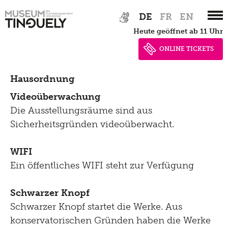
Zur
Skip
DE
FR
EN
Hauptnavigation
to
heute geöffnet ab 11 Uhr
springen
main
content
ONLINE TICKETS
Hausordnung
Videoüberwachung
Die Ausstellungsräume sind aus
Sicherheitsgründen videoüberwacht.
WIFI
Ein öffentliches WIFI steht zur Verfügung
Schwarzer Knopf
Schwarzer Knopf startet die Werke. Aus
konservatorischen Gründen haben die Werke