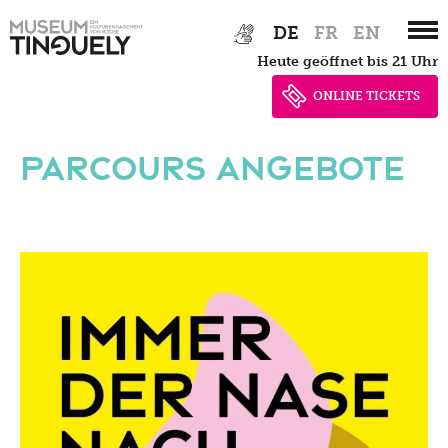
Zur
Skip
DE
FR
EN
Hauptnavigation
to
heute geöffnet bis 21 Uhr
springen
main
content
ONLINE TICKETS
Parcours Angebote