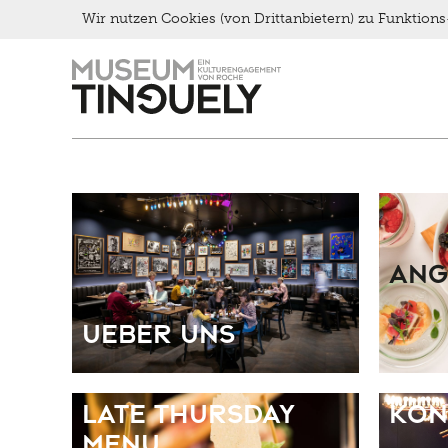
Wir nutzen Cookies (von Drittanbietern) zu Funktio
Brunch
Zur
Skip
Kontakt
Hauptnavigation
to
Late Thursday Menu
springen
main
content
Ang
Ueber uns
Late Thursday
Kon
Menu