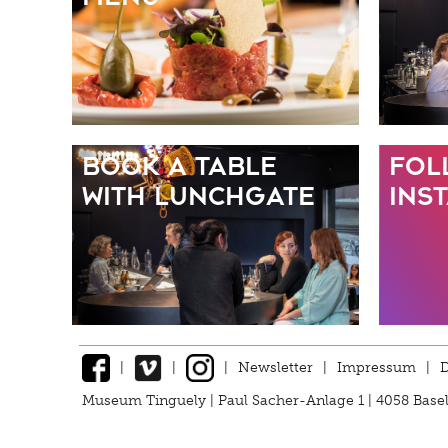
Book a table
Fol
with Lunchgate
Ins
|
|
|
Newsletter
|
Impressum
|
D
Museum Tinguely | Paul Sacher-Anlage 1 | 4058 Basel