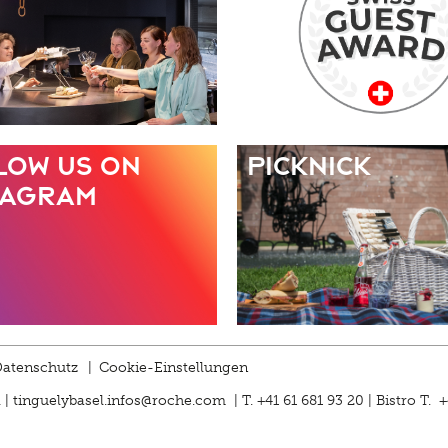
low us on
Picknick
tagram
atenschutz
|
Cookie-Einstellungen
 |
tinguelybasel.
infos@roche.
com
| T. +41 61 681 93 20 | Bistro T. 