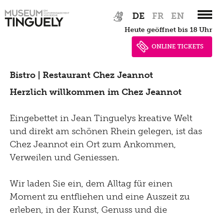
Zur
Skip
DE
FR
EN
Hauptnavigation
to
heute geöffnet bis 18 Uhr
springen
main
content
ONLINE TICKETS
Bistro | Restaurant Chez Jeannot
Herzlich willkommen im Chez Jeannot
Eingebettet in Jean Tinguelys kreative Welt
und direkt am schönen Rhein gelegen, ist das
Chez Jeannot ein Ort zum Ankommen,
Verweilen und Geniessen.
Wir laden Sie ein, dem Alltag für einen
Moment zu entfliehen und eine Auszeit zu
erleben, in der Kunst, Genuss und die