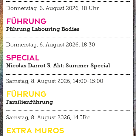
Datenschutz
Donnerstag, 6. August 2026, 18 Uhr
Tinguely100
Gehen
Bistro
Führung
Newsletter
Lernen
Führung Labouring Bodies
Menu
Shop
Kultur Inklusiv
Picknick
Donnerstag, 6. August 2026, 18:30
Special
Brunch
Nicolas Darrot 3. Akt: Summer Special
Kontakt
Samstag, 8. August 2026, 14:00-15:00
Late Thursday Menu
Führung
Familienführung
Samstag, 8. August 2026, 14 Uhr
Extra Muros