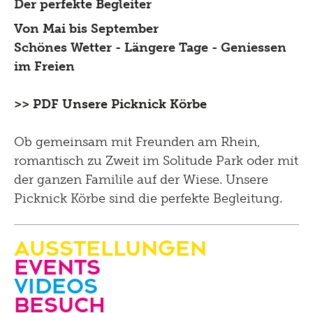
Der perfekte Begleiter
Tinguely@Home
Restaurierung
Sommerferien Workshop
Pressematerial
Von Mai bis September
Radio Tinguely
Inklusiv
Schauatelier
Schönes Wetter - Längere Tage - Geniessen
Optomat
Kontakt
im Freien
Machine Builder
Konferenz
Hören
Parcours Rundgänge
Impressum
>> PDF Unsere Picknick Körbe
Tinguely Studies
Sehen
Tinguely on the Road
Datenschutz
Tinguely100
Ob gemeinsam mit Freunden am Rhein,
Gehen
Bistro
romantisch zu Zweit im Solitude Park oder mit
Newsletter
Lernen
der ganzen Familile auf der Wiese. Unsere
Menu
Picknick Körbe sind die perfekte Begleitung.
Kultur Inklusiv
Picknick
Ausstellungen
Brunch
Events
Videos
Kontakt
Besuch