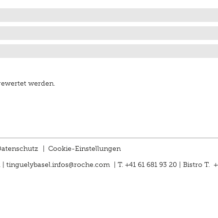
gewertet werden.
atenschutz
|
Cookie-Einstellungen
 |
tinguelybasel.
infos@roche.
com
| T. +41 61 681 93 20 | Bistro T. 