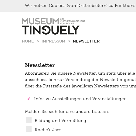
Wir nutzen Cookies (von Drittanbietern) zu Funktio
Menu
Zur
Skip
Picknick
Hauptnavigation
to
Brunch
springen
main
content
Kontakt
HOME
IMPRESSUM
NEWSLETTER
Late Thursday Menu
Newsletter
Abonnieren Sie unsere Newsletter, um stets über al
ausschliesslich zur Versendung der Newsletter genut
über die Fusszeile des jeweiligen Newsletters von u
✔
Infos zu Ausstellungen und Veranstaltungen
Melden Sie sich für eine andere Liste an:
Bildung und Vermittlung
Roche'n'Jazz