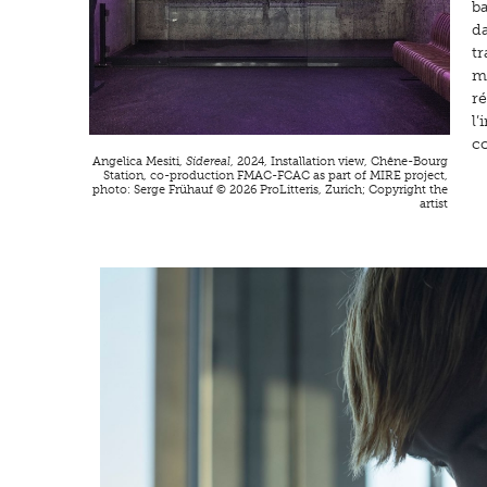
ba
d
t
ma
r
l
c
Angelica Mesiti,
Sidereal
, 2024, Installation view, Chêne-Bourg
Station, co-production FMAC-FCAC as part of MIRE project,
photo: Serge Frühauf © 2026 ProLitteris, Zurich; Copyright the
artist