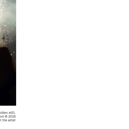
video still),
ion © 2026
 the artist