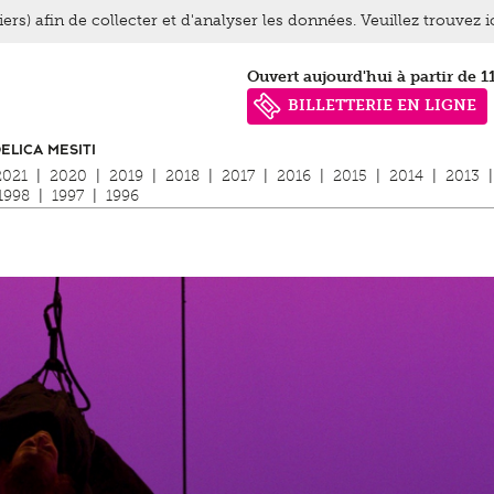
ers) afin de collecter et d'analyser les données. Veuillez trouvez 
Ouvert aujourd'hui à partir de 1
BILLETTERIE EN LIGNE
ELICA MESITI
2021
|
2020
|
2019
|
2018
|
2017
|
2016
|
2015
|
2014
|
2013
|
1998
|
1997
|
1996