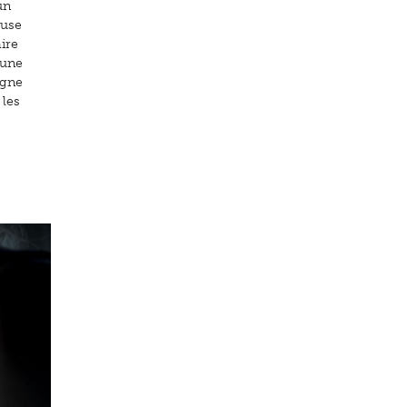
un
euse
ire
 une
igne
 les