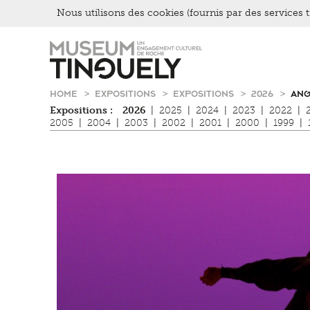
Nous utilisons des cookies (fournis par des services ti
Zur
Skip
Hauptnavigation
to
springen
main
content
HOME
EXPOSITIONS
EXPOSITIONS
2026
ANG
Expositions :
2026
|
2025
|
2024
|
2023
|
2022
|
2005
|
2004
|
2003
|
2002
|
2001
|
2000
|
1999
|