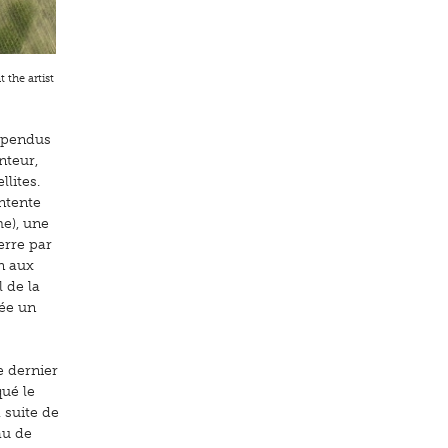
 the artist
spendus
nteur,
lites.
ntente
me), une
erre par
an aux
l de la
ée un
e dernier
ué le
 suite de
au de