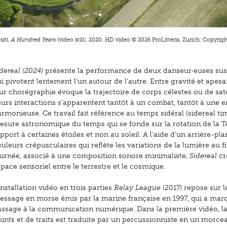
siti,
A Hundred Years
(video still), 2020, HD video © 2026 ProLitteris, Zurich; Copyright
dereal (2024)
présente la performance de deux danseur·euses su
i pivotent lentement l’un autour de l’autre. Entre gravité et apesa
ur chorégraphie évoque la trajectoire de corps célestes ou de satel
urs interactions s’apparentent tantôt à un combat, tantôt à une e
rmonieuse. Ce travail fait référence au temps sidéral (sidereal ti
esure astronomique du temps qui se fonde sur la rotation de la T
pport à certaines étoiles et non au soleil. A l’aide d’un arrière-pl
uleurs crépusculaires qui reflète les variations de la lumière au fi
ournée, associé à une composition sonore minimaliste,
Sidereal
cr
pace sensoriel entre le terrestre et le cosmique.
installation vidéo en trois parties
Relay League
(2017) repose sur l
essage en morse émis par la marine française en 1997, qui a marq
assage à la communication numérique. Dans la première vidéo, la
ints et de traits est traduite par un percussionniste en un morce