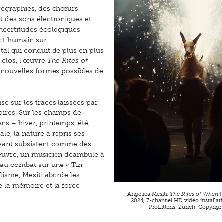
horégraphies, des chœurs
t des sons électroniques et
 incertitudes écologiques
ct humain sur
al qui conduit de plus en plus
 clos, l’œuvre
The Rites of
e nouvelles formes possibles de
se sur les traces laissées par
oires. Sur les champs de
ons – hiver, printemps, été,
e, la nature a repris ses
vivant subsistent comme des
euvre, un musicien déambule à
s au combat sur une « Tin
alisme, Mesiti aborde les
e la mémoire et la force
Angelica Mesiti,
The Rites of When
(
2024, 7-channel HD video installat
ProLitteris, Zurich; Copyright