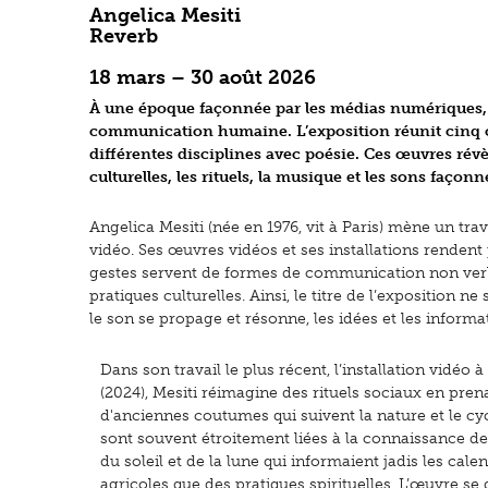
Angelica Mesiti
Reverb
18 mars – 30 août 2026
À une époque façonnée par les médias numériques
communication humaine. L’exposition réunit cinq oe
différentes disciplines avec poésie. Ces œuvres rév
culturelles, les rituels, la musique et les sons façon
Angelica Mesiti (née en 1976, vit à Paris) mène un tra
vidéo. Ses œuvres vidéos et ses installations rendent
gestes servent de formes de communication non verbal
pratiques culturelles. Ainsi, le titre de l’expositio
le son se propage et résonne, les idées et les informat
Dans son travail le plus récent, l’installation vidéo 
(2024), Mesiti réimagine des rituels sociaux en pre
d'anciennes coutumes qui suivent la nature et le c
sont souvent étroitement liées à la connaissance 
du soleil et de la lune qui informaient jadis les calen
agricoles que des pratiques spirituelles. L’œuvre se