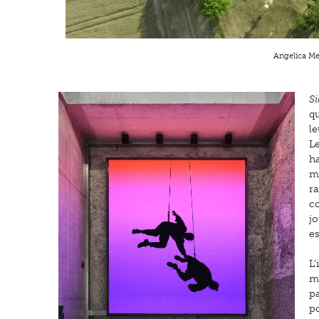
Angelica Me
Si
qu
le
Le
ha
m
ra
co
j
es
L’
m
p
po