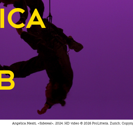
ica
b
Angelica Mesiti, «Sidereal», 2024, HD video © 2026 ProLitteris, Zurich; Copyrig