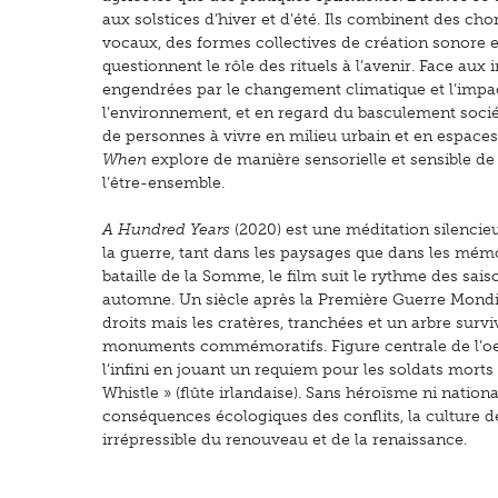
aux solstices d’hiver et d’été. Ils combinent des c
vocaux, des formes collectives de création sonore e
questionnent le rôle des rituels à l’avenir. Face aux
engendrées par le changement climatique et l’impa
l’environnement, et en regard du basculement sociét
de personnes à vivre en milieu urbain et en espaces
When
explore de manière sensorielle et sensible d
l’être-ensemble.
A Hundred Years
(2020) est une méditation silencieu
la guerre, tant dans les paysages que dans les mém
bataille de la Somme, le film suit le rythme des sais
automne. Un siècle après la Première Guerre Mondial
droits mais les cratères, tranchées et un arbre sur
monuments commémoratifs. Figure centrale de l’o
l’infini en jouant un requiem pour les soldats mort
Whistle » (flûte irlandaise). Sans héroïsme ni nation
conséquences écologiques des conflits, la culture d
irrépressible du renouveau et de la renaissance.