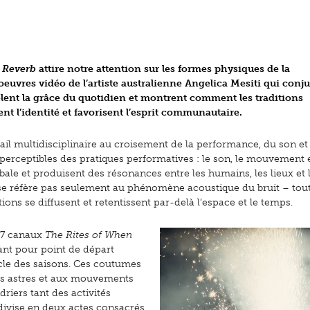
,
Reverb
attire notre attention sur les formes physiques de la
uvres vidéo de l’artiste australienne Angelica Mesiti qui conj
èlent la grâce du quotidien et montrent comment les traditions
nent l’identité et favorisent l’esprit communautaire.
vail multidisciplinaire au croisement de la performance, du son et
 perceptibles des pratiques performatives : le son, le mouvement e
e et produisent des résonances entre les humains, les lieux et 
n ne se réfère pas seulement au phénomène acoustique du bruit – t
ions se diffusent et retentissent par-delà l’espace et le temps.
à 7 canaux
The Rites of When
nant pour point de départ
ycle des saisons. Ces coutumes
des astres et aux mouvements
driers tant des activités
 divise en deux actes consacrés