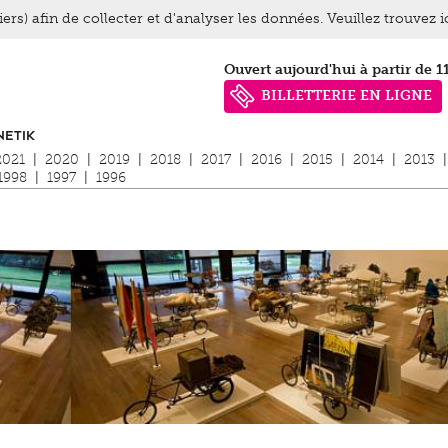
ers) afin de collecter et d'analyser les données. Veuillez trouvez 
Ouvert aujourd'hui à partir de 1
BILLETTERIE EN LIGNE
NETIK
2021
|
2020
|
2019
|
2018
|
2017
|
2016
|
2015
|
2014
|
2013
|
1998
|
1997
|
1996