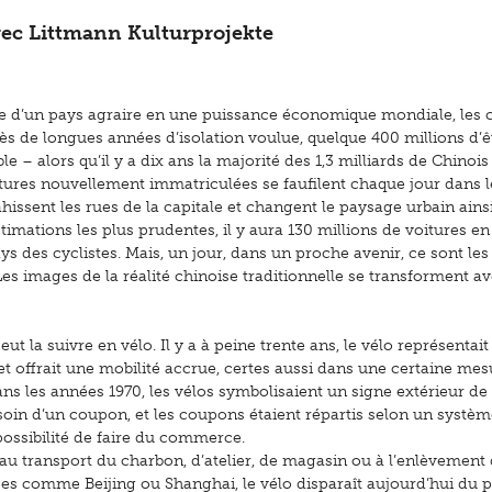
ec Littmann Kulturprojekte
ne d’un pays agraire en une puissance économique mondiale, les c
ès de longues années d’isolation voulue, quelque 400 millions d’ê
– alors qu’il y a dix ans la majorité des 1,3 milliards de Chinois
itures nouvellement immatriculées se faufilent chaque jour dans l
hissent les rues de la capitale et changent le paysage urbain ainsi
estimations les plus prudentes, il y aura 130 millions de voitures en 
ys des cyclistes. Mais, un jour, dans un proche avenir, ce sont les
. Les images de la réalité chinoise traditionnelle se transforment a
eut la suivre en vélo. Il y a à peine trente ans, le vélo représentait
t offrait une mobilité accrue, certes aussi dans une certaine me
ans les années 1970, les vélos symbolisaient un signe extérieur de
besoin d’un coupon, et les coupons étaient répartis selon un systè
 possibilité de faire du commerce.
t au transport du charbon, d’atelier, de magasin ou à l’enlèvement
ses comme Beijing ou Shanghai, le vélo disparaît aujourd’hui du 