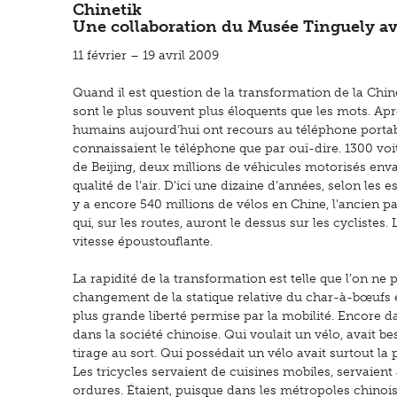
Chinetik
Une collaboration du Musée Tinguely av
11 février – 19 avril 2009
Quand il est question de la transformation de la Chi
sont le plus souvent plus éloquents que les mots. Apr
humains aujourd’hui ont recours au téléphone portable 
connaissaient le téléphone que par ouï-dire. 1300 vo
de Beijing, deux millions de véhicules motorisés enva
qualité de l’air. D’ici une dizaine d’années, selon les 
y a encore 540 millions de vélos en Chine, l’ancien pa
qui, sur les routes, auront le dessus sur les cyclistes
vitesse époustouflante.
La rapidité de la transformation est telle que l’on ne p
changement de la statique relative du char-à-bœufs e
plus grande liberté permise par la mobilité. Encore d
dans la société chinoise. Qui voulait un vélo, avait 
tirage au sort. Qui possédait un vélo avait surtout la
Les tricycles servaient de cuisines mobiles, servaien
ordures. Étaient, puisque dans les métropoles chinoi