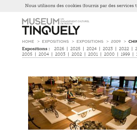
Nous utilisons des cookies (fournis par des services ti
Zur
Skip
Hauptnavigation
to
springen
main
content
HOME
EXPOSITIONS
EXPOSITIONS
2009
CHI
Expositions :
2026
|
2025
|
2024
|
2023
|
2022
|
2005
|
2004
|
2003
|
2002
|
2001
|
2000
|
1999
|