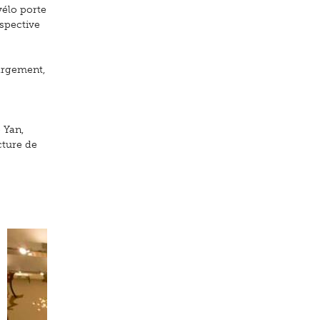
vélo porte
spective
argement,
 Yan,
cture de