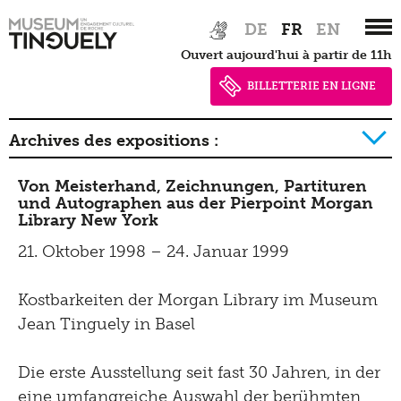
Impressum |
Zur
Skip
Optomat
Tinguely@Home
DE
FR
EN
Bibliothèque documentation
Hauptnavigation
to
Politique de
Projects
Ouvert aujourd'hui à partir de 11h
springen
main
Radio Tinguely
confidentialité
Restauration
content
BILLETTERIE EN LIGNE
Tutoriels
Machine Builder
Schauatelier
Politique de confidentialité
Parcours
Archives des expositions :
Inclusif
Conférence
Newsletter
Tinguely on the Road
Von Meisterhand, Zeichnungen, Partituren
2026
2025
2024
2023
2022
2021
2020
Tinguely Studies
Voir
und Autographen aus der Pierpoint Morgan
Presse
Library New York
2019
2018
2017
2016
2015
2014
2013
Tinguely100
Marcher
21. Oktober 1998 – 24. Januar 1999
Documents de presse
2012
2011
2010
2009
2008
2007
2006
Apprendre
Shop
Kostbarkeiten der Morgan Library im Museum
Contact
2005
2004
2003
2002
2001
2000
1999
Kultur Inklusiv
Jean Tinguely in Basel
1998
1997
1996
Entendre
Die erste Ausstellung seit fast 30 Jahren, in der
eine umfangreiche Auswahl der berühmten