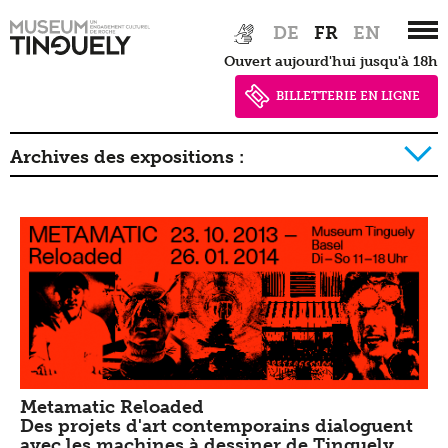
Zur
Skip
DE
FR
EN
Hauptnavigation
to
Ouvert aujourd'hui jusqu'à 18h
springen
main
content
BILLETTERIE EN LIGNE
Archives des expositions :
2026
2025
2024
2023
2022
2021
2020
2019
2018
2017
2016
2015
2014
2013
2012
2011
2010
2009
2008
2007
2006
2005
2004
2003
2002
2001
2000
1999
1998
1997
1996
Metamatic Reloaded
Des projets d'art contemporains dialoguent
avec les machines à dessiner de Tinguely