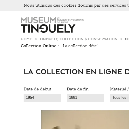
Nous utilisons des cookies (fournis par des services ti
Zur
Skip
Hauptnavigation
to
springen
main
content
HOME
TINGUELY, COLLECTION & CONSERVATION
C
Collection Online :
La collection détail
La collection en Ligne 
Date de début
Date de fin
Matériel 