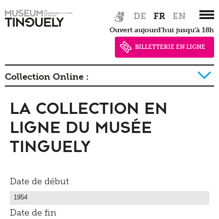
Zur
Skip
DE
FR
EN
Hauptnavigation
to
Ouvert aujourd'hui jusqu'à 18h
springen
main
content
BILLETTERIE EN LIGNE
Collection Online :
La collection en
La collection détail
Ligne du Musée
Tinguely
Date de début
Date de fin