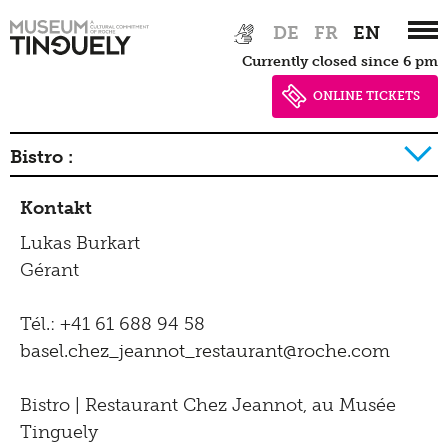
Radio Tinguely
Inclusive
Zur
Skip
Conservation
DE
FR
EN
Contact
Hauptnavigation
to
Machine Builder
Schauatelier
Currently closed since 6 pm
springen
main
Hearing
Impressum | Data
content
ONLINE TICKETS
Conference
Seeing
privacy
Tinguely Studies
Bistro :
Walking
Data privacy policy
100 Years Jean Tinguely
Learning
Bistro
Kontakt
Offre
Brunch
Contact
Soirée Truffes
Newsletter
Lukas Burkart
Inclusive culture
Soirée Truffes
Picknick
Offering
Gérant
Brunch
Tél.: +41 61 688 94 58
basel.
chez_jeannot_restaurant@roche.
com
Picknick
Contact
Bistro | Restaurant Chez Jeannot, au Musée
Tinguely
Bistro