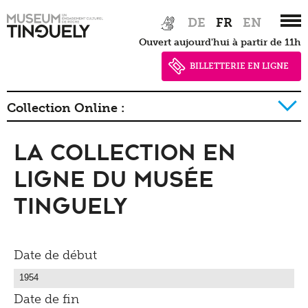
Zur
Skip
DE
FR
EN
Hauptnavigation
to
Ouvert aujourd'hui à partir de 11h
springen
main
content
BILLETTERIE EN LIGNE
Collection Online :
La collection en
La collection détail
Ligne du Musée
Tinguely
Date de début
Date de fin