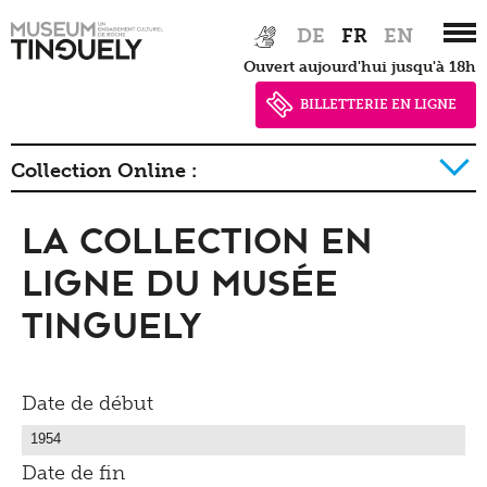
Zur
Skip
DE
FR
EN
Hauptnavigation
to
Ouvert aujourd'hui jusqu'à 18h
springen
main
content
BILLETTERIE EN LIGNE
Collection Online :
La collection en
La collection détail
Ligne du Musée
Tinguely
Date de début
Date de fin