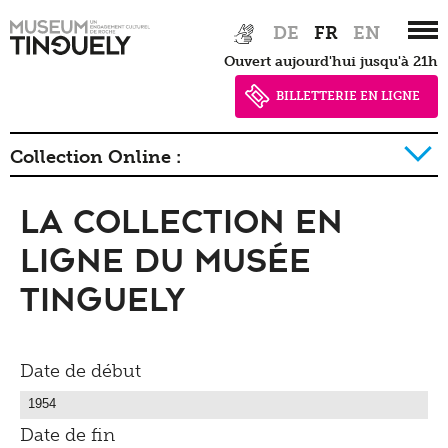
Zur
Skip
DE
FR
EN
Hauptnavigation
to
Ouvert aujourd'hui jusqu'à 21h
springen
main
content
BILLETTERIE EN LIGNE
Collection Online :
La collection en
La collection détail
Ligne du Musée
Tinguely
Date de début
Date de fin