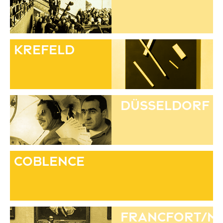
Krefeld
Düsseldorf
Coblence
Francfort/M