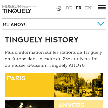
Radio Tinguely
confidentialité
Zur
Skip
Restauration
DE
FR
EN
Tutoriels
Hauptnavigation
to
Machine Builder
Schauatelier
springen
main
Politique de confidentialité
Parcours
Inclusif
content
MT AHOY! :
Conférence
Newsletter
Tinguely on the Road
Tinguely Studies
Voir
Tinguely History
Itinéraire
Tinguely History
Presse
Tinguely100
Marcher
Médiation Culturelle
Événements AHOY
Plus d'information sur les stations de Tinguely
Documents de presse
Apprendre
Performances
en Europe dans le cadre du 25e anniversaire
Shop
du musée «Museum Tinguely AHOY!»
Contact
Kultur Inklusiv
Paris
Entendre
Anvers