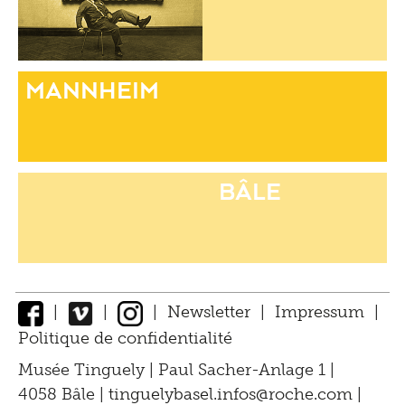
Mannheim
Bâle
Ok
|
|
|
Newsletter
|
Impressum
|
Nous utilisons des cookies (fournis par des
Politique de confidentialité
↑
services tiers) afin de collecter et d'analyser les
Musée Tinguely | Paul Sacher-Anlage 1 |
données. Veuillez trouvez ici notre
politique
4058 Bâle |
tinguelybasel.
infos@roche.
com
|
de confidentialité
.