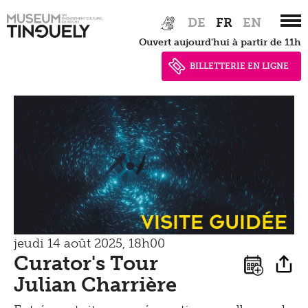
Zur
Skip
DE
FR
EN
Entendre
Hauptnavigation
to
Ouvert aujourd'hui à partir de 11h
springen
main
content
BILLETTERIE EN LIGNE
Visite guidée
jeudi 14 août 2025, 18h00
Curator's Tour
Julian Charrière