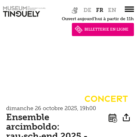
Zur
Skip
DE
FR
EN
Expositions
Hauptnavigation
to
Ouvert aujourd'hui à partir de 11h
springen
main
content
BILLETTERIE EN LIGNE
Aperçu
Archives des expositions
Évènements
Archives
Concert
Service
dimanche 26 octobre 2025, 19h00
Ensemble
pédagogique,
arcimboldo:
visites guidées,
rau·sch·end 2025 -