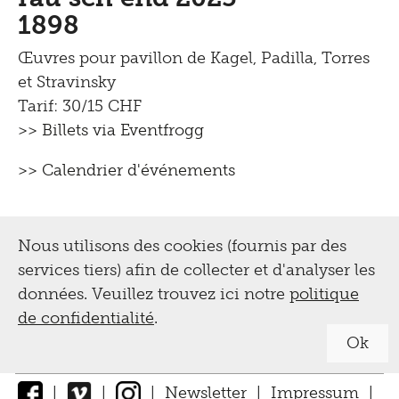
ateliers
1898
Œuvres pour pavillon de Kagel, Padilla, Torres
Visites guidées
et Stravinsky
Tinguely,
Tarif: 30/15 CHF
pour les classes scolaires et les
Collection &
professeurs
>> Billets via Eventfrogg
Conservation
pour adultes
>> Calendrier d'événements
Activités pour les visiteurs
Biographie
Digital
handicapés
Nous utilisons des cookies (fournis par des
Tinguely Worldwide
Offre de loisir pour enfants et familles
services tiers) afin de collecter et d'analyser les
Guide de l'exposition
Collection Online
données. Veuillez trouvez ici notre
politique
Impressum |
Optomat
de confidentialité
.
Tinguely@Home
Bibliothèque documentation
Politique de
Ok
Projects
Radio Tinguely
confidentialité
Restauration
Tutoriels
|
|
|
Newsletter
|
Impressum
|