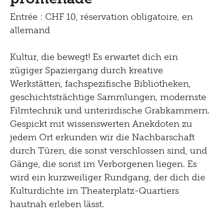
Tinguely100
Marcher
Entrée : CHF 10, réservation obligatoire, en
Documents de presse
Apprendre
Shop
allemand
Contact
Kultur Inklusiv
Kultur, die bewegt! Es erwartet dich ein
zügiger Spaziergang durch kreative
Entendre
Werkstätten, fachspezifische Bibliotheken,
geschichtsträchtige Sammlungen, modernste
Filmtechnik und unterirdische Grabkammern.
Gespickt mit wissenswerten Anekdoten zu
jedem Ort erkunden wir die Nachbarschaft
durch Türen, die sonst verschlossen sind, und
Gänge, die sonst im Verborgenen liegen. Es
wird ein kurzweiliger Rundgang, der dich die
Kulturdichte im Theaterplatz-Quartiers
hautnah erleben lässt.