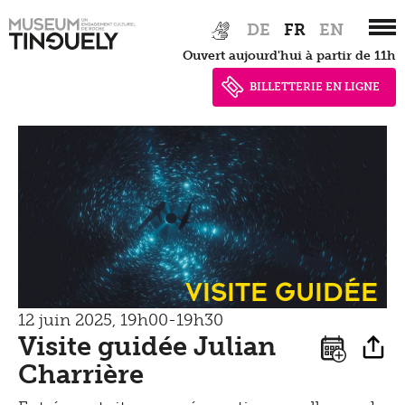
Presse
Zur
Skip
Tinguely100
Marcher
DE
FR
EN
Hauptnavigation
to
Documents de presse
Ouvert aujourd'hui à partir de 11h
Apprendre
springen
main
Shop
content
Contact
BILLETTERIE EN LIGNE
Kultur Inklusiv
Entendre
Visite guidée
12 juin 2025, 19h00-19h30
Visite guidée Julian
Charrière