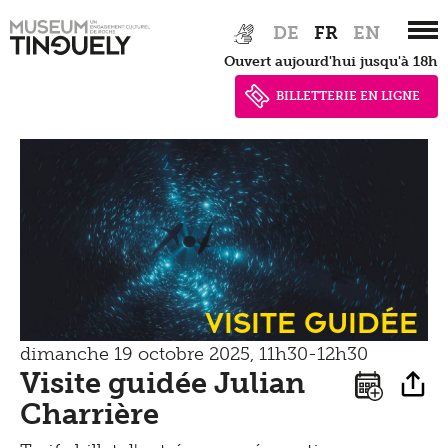
Newsletter
Tinguely on the Road
Zur
Skip
DE
FR
EN
Tinguely Studies
Voir
Hauptnavigation
to
Presse
Ouvert aujourd'hui jusqu'à 18h
springen
main
Tinguely100
Marcher
content
BILLETTERIE EN LIGNE
Documents de presse
Apprendre
Shop
Contact
Kultur Inklusiv
Entendre
Visite guidée
dimanche 19 octobre 2025, 11h30-12h30
Visite guidée Julian
Charrière