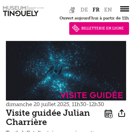
Inclusif
Zur
Skip
Conférence
DE
FR
EN
Newsletter
Tinguely on the Road
Hauptnavigation
to
Ouvert aujourd'hui à partir de 11h
Tinguely Studies
Voir
springen
main
Presse
content
BILLETTERIE EN LIGNE
Tinguely100
Marcher
Documents de presse
Apprendre
Shop
Contact
Kultur Inklusiv
Entendre
Visite guidée
dimanche 20 juillet 2025, 11h30-12h30
Visite guidée Julian
Charrière