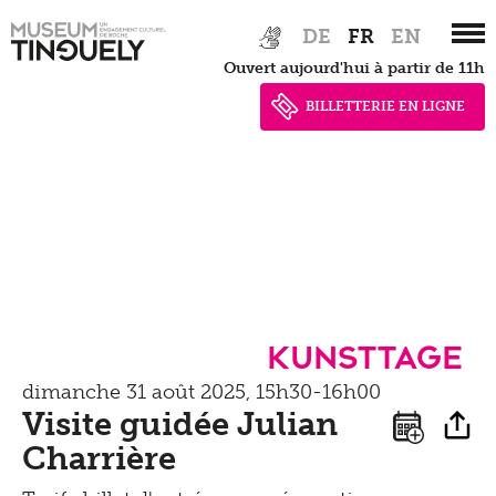
Zur
Skip
Documents de presse
DE
FR
EN
Apprendre
Hauptnavigation
to
Shop
Ouvert aujourd'hui à partir de 11h
springen
main
Contact
Kultur Inklusiv
content
BILLETTERIE EN LIGNE
Entendre
Kunsttage
dimanche 31 août 2025, 15h30-16h00
Visite guidée Julian
Charrière