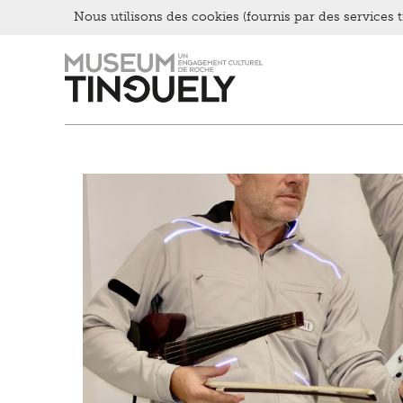
Kultur Inklusiv
Nous utilisons des cookies (fournis par des services ti
Entendre
Zur
Skip
Hauptnavigation
to
springen
main
content